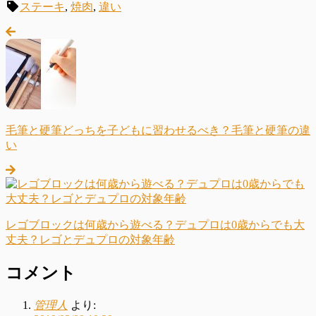
ステーキ
,
焼肉
,
違い
毛筆と硬筆どっちを子どもに習わせるべき？毛筆と硬筆の違
い
レゴブロックは何歳から遊べる？デュプロは0歳からでも大
丈夫？レゴとデュプロの対象年齢
コメント
管理人
より: