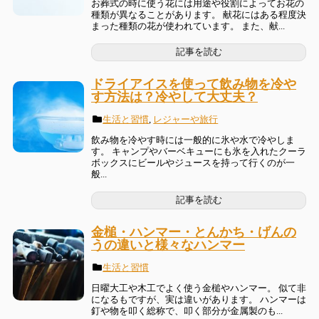
お葬式の時に使う花には用途や役割によってお花の
種類が異なることがあります。 献花にはある程度決
まった種類の花が使われています。 また、献...
記事を読む
ドライアイスを使って飲み物を冷や
す方法は？冷やして大丈夫？
生活と習慣
,
レジャーや旅行
飲み物を冷やす時には一般的に氷や水で冷やしま
す。 キャンプやバーベキューにも氷を入れたクーラ
ボックスにビールやジュースを持って行くのが一
般...
記事を読む
金槌・ハンマー・とんかち・げんの
うの違いと様々なハンマー
生活と習慣
日曜大工や木工でよく使う金槌やハンマー。 似て非
になるもですが、実は違いがあります。 ハンマーは
釘や物を叩く総称で、叩く部分が金属製のも...