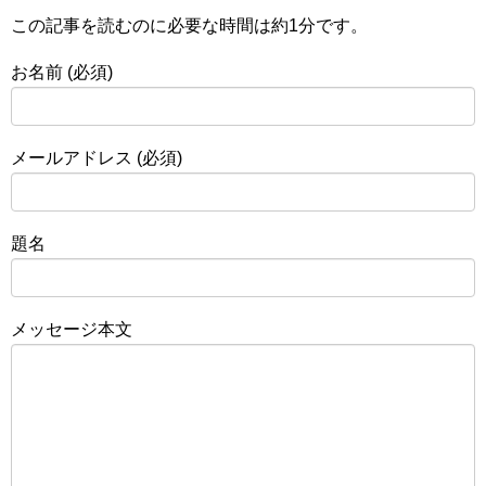
o
t
e
t
e
G
この記事を読むのに必要な時間は
約1分
です。
o
e
e
s
m
お名前 (必須)
k
r
n
s
a
a
a
i
g
l
メールアドレス (必須)
e
題名
メッセージ本文