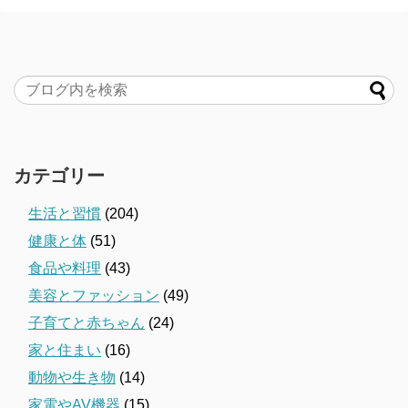
k
r
n
s
a
a
a
i
g
l
e
カテゴリー
生活と習慣
(204)
健康と体
(51)
食品や料理
(43)
美容とファッション
(49)
子育てと赤ちゃん
(24)
家と住まい
(16)
動物や生き物
(14)
家電やAV機器
(15)