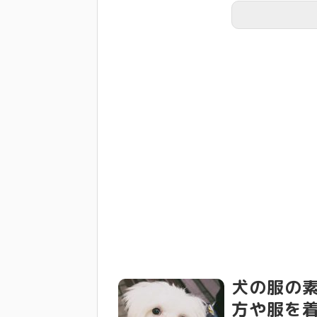
犬の服の
方や服を