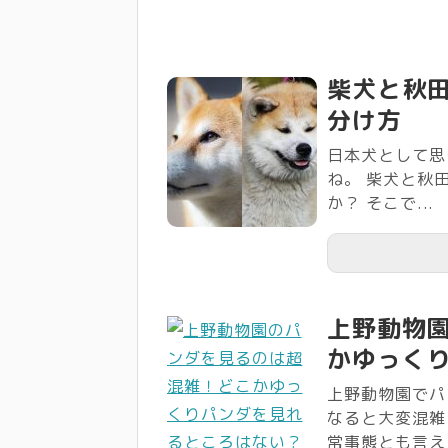
柴犬と秋
分け方
日本犬として思
ね。 柴犬と秋
か？ そこで...
上野動物
かゆっく
上野動物園でパ
なると大変混雑
常事態とも言える