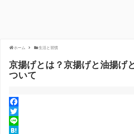
ホーム
生活と習慣
京揚げとは？京揚げと油揚げ
ついて
F
a
T
c
w
L