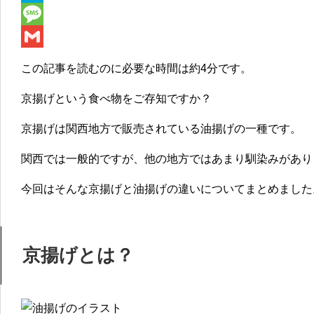
e
i
i
H
b
t
n
a
M
o
t
e
t
e
G
この記事を読むのに必要な時間は
約4分
です。
o
e
e
s
m
京揚げという食べ物をご存知ですか？
k
r
n
s
a
a
a
i
京揚げは
関西地方で販売されている油揚げの一種
です。
g
l
関西では一般的ですが、他の地方ではあまり馴染みがあり
e
今回はそんな京揚げと油揚げの違いについてまとめました
京揚げとは？