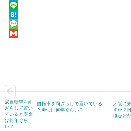
a
T
c
w
L
e
i
i
H
b
t
n
a
M
o
t
e
t
e
G
o
e
e
s
m
k
r
n
s
a
a
a
i
g
l
e
自転車を雨ざらしで置いている
大阪に
と寿命は何年ぐらい？
すか？
陵など