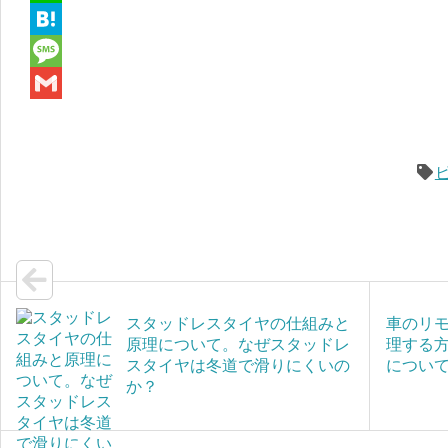
c
w
L
e
i
i
H
b
t
n
a
M
o
t
e
t
e
G
o
e
e
s
m
k
r
n
s
a
a
a
i
g
l
e
スタッドレスタイヤの仕組みと
車のリ
原理について。なぜスタッドレ
理する
スタイヤは冬道で滑りにくいの
につい
か？