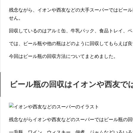
a
a
i
残念ながら、イオンや西友などの大手スーパーではビール
せん。
g
l
e
回収しているのはアルミ缶、牛乳パック、食品トレイ、ペ
では、ビール瓶や他の瓶はどのように回収してもらえば良
今回はビール瓶の回収方法についてまとめました。
ビール瓶の回収はイオンや西友で
残念ながらイオンや西友などのスーパーではビール瓶の回
一升瓶、ワイン、ウィスキー、佃煮、ジャムなどいろいろ