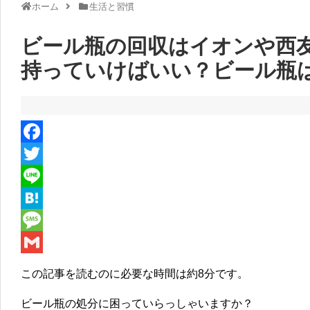
ホーム
生活と習慣
ビール瓶の回収はイオンや西
持っていけばいい？ビール瓶は
F
a
T
c
w
L
e
i
i
H
b
t
n
a
M
o
t
e
t
e
G
この記事を読むのに必要な時間は
約8分
です。
o
e
e
s
m
ビール瓶の処分に困っていらっしゃいますか？
k
r
n
s
a