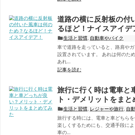
道路の横に反射板の付
るほど！ナイスアイデ
生活と習慣
,
自動車やバイク
車で道路を走っていると、路肩やガ
設置されています。 あれは何のた
あれ...
記事を読む
旅行に行く時は電車と
ト・デメリットをまと
生活と習慣
,
レジャーや旅行
,
自
旅行する時には、電車と車どちらを
楽しくするためにも、交通手段によ
車の...