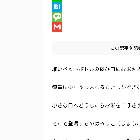
c
w
L
e
i
i
H
b
t
n
a
M
o
t
e
t
e
G
o
e
e
s
m
k
この記事を読
r
n
s
a
a
a
i
細いペットボトルの飲み口にお米を
g
l
e
慎重に少しずつ入れることしかでき
小さな口へどうしたらお米をこぼさ
そこで登場するのはろうと（じょう