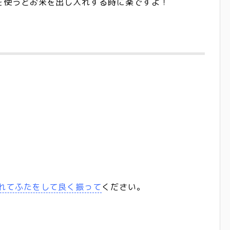
を使うとお米を出し入れする時に楽ですよ！
れてふたをして良く振って
ください。
。