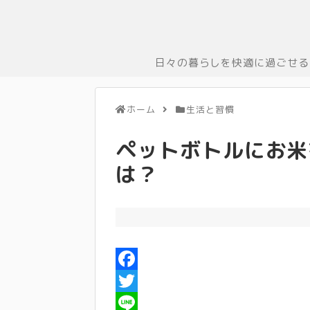
日々の暮らしを快適に過ごせる
ホーム
生活と習慣
ペットボトルにお米
は？
F
a
T