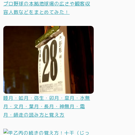
プロ野球の本拠地球場の広さや観客収
容人数などをまとめてみた！
睦月・如月・弥生・卯月・皐月・水無
月・文月・葉月・長月・神無月・霜
月・師走の読み方と覚え方