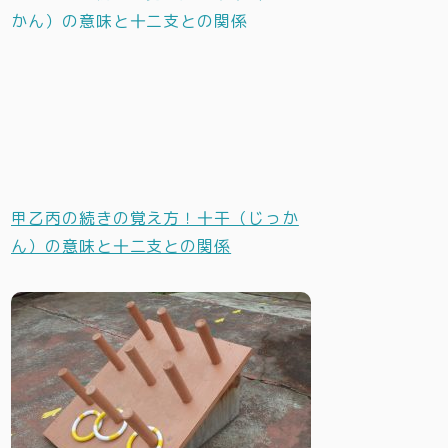
甲乙丙の続きの覚え方！十干（じっか
ん）の意味と十二支との関係