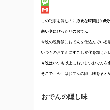
e
i
i
H
b
t
n
a
M
o
t
e
t
e
G
この記事を読むのに必要な時間は
約6分
o
e
e
s
m
寒い冬にぴったりのおでん！
k
r
n
s
a
a
a
i
今晩の晩御飯におでんを仕込んでいる
g
l
いつものおでんにすこし変化を加えた
e
今晩はいつも以上においしいおでんを
そこで、今回はおでんの隠し味をまと
おでんの隠し味