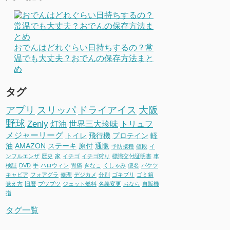
おでんはどれぐらい日持ちするの？常
温でも大丈夫？おでんの保存方法まと
め
タグ
アプリ
スリッパ
ドライアイス
大阪
野球
Zenly
灯油
世界三大珍味
トリュフ
メジャーリーグ
トイレ
飛行機
プロテイン
軽
油
AMAZON
ステーキ
原付
通販
予防接種
値段
イ
ンフルエンザ
歴史
家
イチゴ
イチゴ狩り
標識交付証明書
車
検証
DVD
手
ハロウィン
胃痛
きなこ
くしゃみ
便名
バケツ
キャビア
フォアグラ
修理
デジカメ
分別
ゴキブリ
ゴミ箱
覚え方
旧暦
ブツブツ
ジェット燃料
名義変更
おなら
自販機
指
タグ一覧