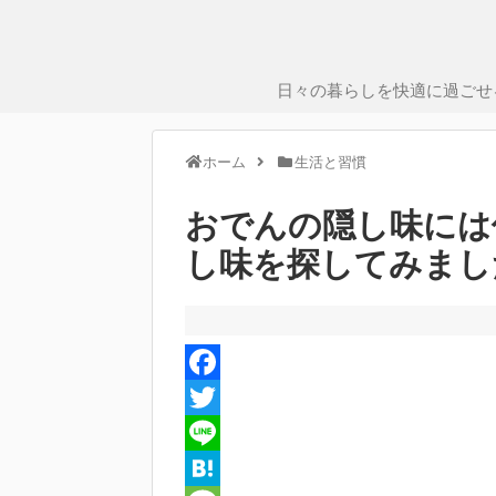
日々の暮らしを快適に過ごせ
ホーム
生活と習慣
おでんの隠し味には
し味を探してみまし
F
a
T
c
w
L