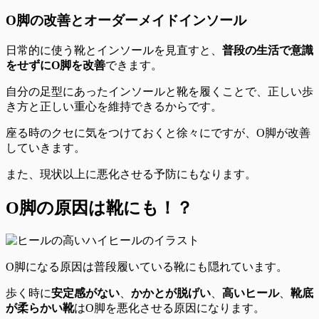
O脚の改善とオーダーメイドインソール
日常的に使う靴とインソールを見直すと、
普段の生活で意識
をせずにO脚を改善
できます。
自分の足型にあったインソールと靴を履くことで、
正しい歩
き方と正しい重心を維持
できるからです。
座る時のクセに気をつけておくと徐々にですが、O脚が改善
していきます。
また、
現状以上に悪化させる予防
にもなります。
O脚の原因は靴にも！？
O脚になる原因は
普段履いている靴にも
隠れています。
歩く時に
安定感がない
、
かかとが脱げい
、
高いヒール
、
靴底
が柔らかい靴
は
O脚を悪化させる原因
になります。