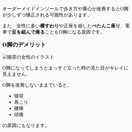
オーダーメイドインソールで
歩き方や重心が改善するとO脚
が少しずつ矯正される可能性
があります。
また、女性に多い
横すわり
や正座を崩した
ぺたんこ座り
、電
車で
足を組んで座る
こともO脚になる原因です。
O脚のデメリット
O脚になってしまうとまっすぐ立った時の見た目がキレイに
見えません。
O脚を改善しないままでいると、
猫背
肩こり
腰痛
頭痛
の原因にもなります。