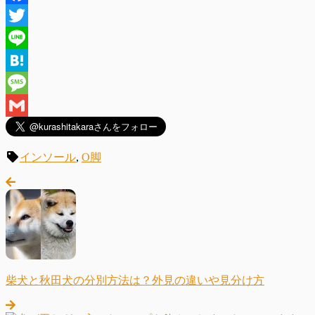
Facebook
Twitter
Line
Hatena
Message
Gmail
インソール
,
O脚
柴犬と秋田犬の分別方法は？外見の違いや見分け方