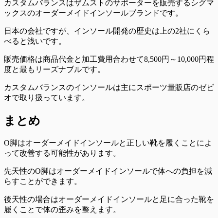
カスタムバランスはザムストのサポーターを販売するシグマ
ックスのオーダーメイドインソールブランドです。
日本の会社ですが、
インソール開発の歴史は上の2社にくら
べると浅い
です。
販売価格は商品代金と加工費用合わせて
8,500円～10,000円程
度
と最もリーズナブルです。
カスタムバランスのインソールは主にスポーツ量販店のゼビ
オで取り扱っています。
まとめ
O脚はオーダーメイドインソールと正しい靴を履くことによ
って改善する可能性があります。
先天性のO脚はオーダーメイドインソールで体への負担を減
らす
ことができます。
後天性の場合はオーダーメイドインソールと足に合った靴を
履くことで体の歪みを整え
ます。