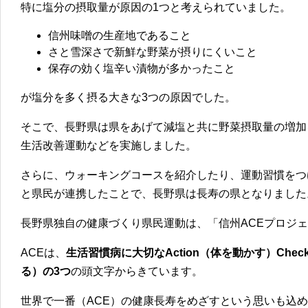
特に
塩分の摂取量が原因の1つ
と考えられていました。
信州味噌の生産地であること
さと雪深さで新鮮な野菜が摂りにくいこと
保存の効く塩辛い漬物が多かったこと
が塩分を多く摂る大きな3つの原因でした。
そこで、長野県は県をあげて減塩と共に野菜摂取量の増加
生活改善運動などを実施しました。
さらに、ウォーキングコースを紹介したり、運動習慣をつ
と県民が連携したことで、長野県は長寿の県となりました
長野県独自の健康づくり県民運動は、「信州ACEプロジ
ACEは、
生活習慣病に大切なAction（体を動かす）Che
る）の3つ
の頭文字からきています。
世界で一番（ACE）の健康長寿をめざすという思いも込