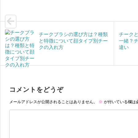
g
l
e
チークブラシの選び方は？種類
チーク
と特徴について顔タイプ別チー
一緒？
クの入れ方
違い
コメントをどうぞ
メールアドレスが公開されることはありません。
※
が付いている欄は