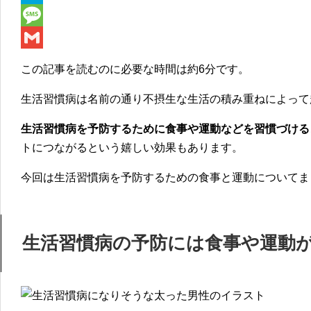
e
i
i
H
b
t
n
a
M
o
t
e
t
e
G
この記事を読むのに必要な時間は
約6分
です。
o
e
e
s
m
生活習慣病は名前の通り
不摂生な生活の積み重ね
によって
k
r
n
s
a
a
a
i
生活習慣病を予防するために食事や運動などを習慣づける
トにつながるという嬉しい効果もあります。
g
l
e
今回は生活習慣病を予防するための食事と運動についてま
生活習慣病の予防には食事や運動