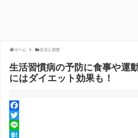
ホーム
生活と習慣
生活習慣病の予防に食事や運
にはダイエット効果も！
F
a
T
c
w
L