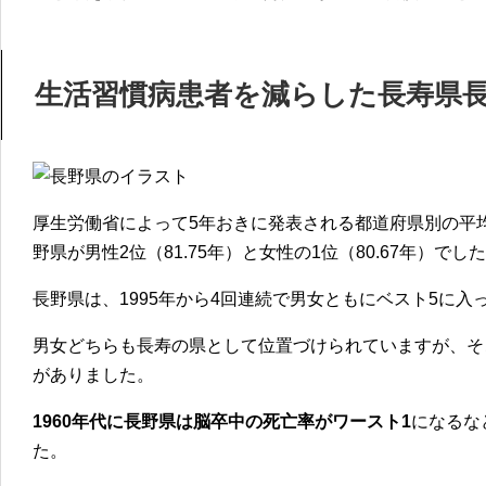
生活習慣病患者を減らした長寿県
厚生労働省によって5年おきに発表される都道府県別の平均
野県が男性2位（81.75年）と女性の1位（80.67年）でし
長野県は、1995年から4回連続で男女ともにベスト5
に入
男女どちらも長寿の県として位置づけられていますが、そ
がありました。
1960年代に長野県は脳卒中の死亡率がワースト1
になるな
た。