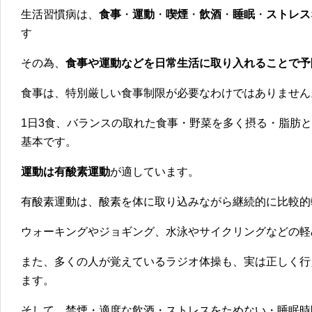
生活習慣病は、
食事
・
運動
・
喫煙
・
飲酒
・
睡眠
・
ストレス
す
その為、
食事や運動などを日常生活に取り入れることで予
食事は、特別厳しい食事制限が必要なわけではありません
1日3食、
バランスの取れた食事・野菜を多く摂る・脂肪と
基本です。
運動は有酸素運動
が適しています。
有酸素運動は、酸素を体に取り込みながら継続的に比較的
ウォーキングやジョギング、水泳やサイクリングなどの軽
また、多くの人が覚えているラジオ体操も、実は正しく行
ます。
そして、禁煙・適度な飲酒・ストレスをためない・睡眠時