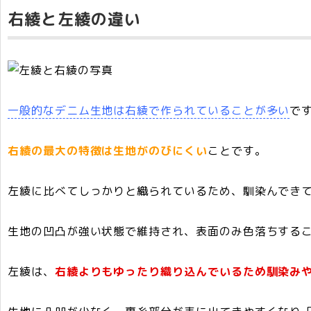
右綾と左綾の違い
一般的なデニム生地は右綾で作られていることが多い
で
右綾の最大の特徴は生地がのびにくい
ことです。
左綾に比べてしっかりと織られているため、馴染んでき
生地の凹凸が強い状態で維持され、表面のみ色落ちする
左綾は、
右綾よりもゆったり織り込んでいるため馴染み