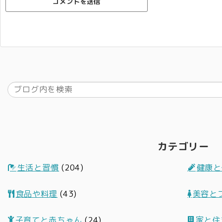
カテゴリー
生活と習慣
(204)
健康と
食品や料理
(43)
美容と
子育てと赤ちゃん
(24)
家と住