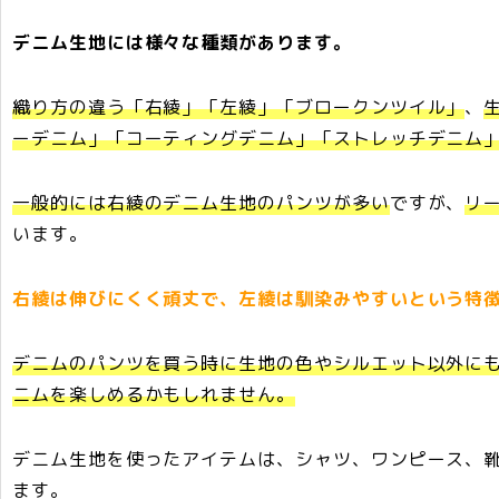
デニム生地には様々な種類があります。
織り方の違う「右綾」「左綾」「ブロークンツイル」
、
ーデニム」「コーティングデニム」「ストレッチデニム
一般的には右綾のデニム生地のパンツが多い
ですが、
リ
います。
右綾は伸びにくく頑丈で、左綾は馴染みやすいという特
デニムのパンツを買う時に生地の色やシルエット以外に
ニムを楽しめるかもしれません。
デニム生地を使ったアイテムは、シャツ、ワンピース、
ます。