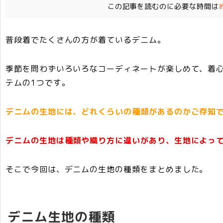
e
t
e
s
l
この記事を読むのに必要な時間は
b
e
n
a
o
r
a
g
普段着でたくさんの方が着ているデニム。
o
e
k
季節を問わずいろいろなコーディネートが楽しめて、着
テムの1つです。
デニムの生地には、どれくらいの種類があるのかご存知
デニムの生地は種類や織り方に違いがあり、生地によっ
そこで今回は、デニムの生地の種類をまとめました。
デニム生地の種類