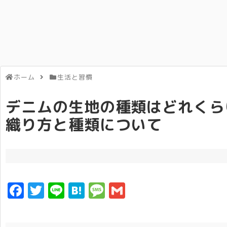
ホーム
生活と習慣
デニムの生地の種類はどれくら
織り方と種類について
F
T
Li
H
M
G
a
w
n
a
e
m
c
it
e
t
s
ai