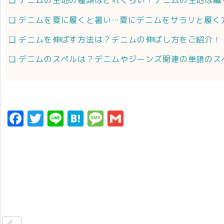
デニムの生地の種類はどれくらい？デニムの生地は織
デニムを夏に履くと暑い…夏にデニムをサラリと履く
デニムを伸ばす方法は？デニムの伸ばし方をご紹介！
デニムのスペルは？デニムやジーンズ関連の単語のス
F
T
Li
H
M
G
a
w
n
a
e
m
c
it
e
t
s
ai
e
t
e
s
l
b
e
n
a
o
r
a
g
o
e