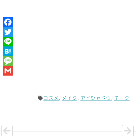
F
a
T
c
w
L
e
i
i
H
b
t
n
a
M
o
t
e
t
e
G
o
e
e
s
m
k
r
n
s
a
コスメ
,
メイク
,
アイシャドウ
,
チーク
a
a
i
g
l
e