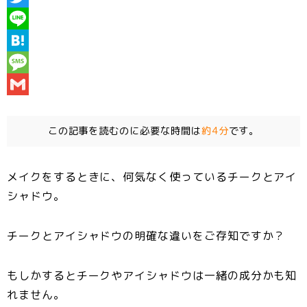
a
T
c
w
L
e
i
i
H
b
t
n
a
M
o
t
e
t
e
G
o
e
e
s
m
k
この記事を読むのに必要な時間は
約4分
です。
r
n
s
a
a
a
i
メイクをするときに、何気なく使っているチークとアイ
g
l
シャドウ。
e
チークとアイシャドウの明確な違いをご存知ですか？
もしかすると
チークやアイシャドウは一緒の成分
かも知
れません。