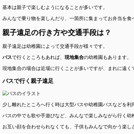
基本は
親子で楽しむようになることが多い
です。
みんなで乗り物を楽しんだり、一箇所に集まってお弁当を食
親子遠足の行き方や交通手段は？
親子遠足は幼稚園によって交通手段が様々です。
バス
で行くところもあれば、
現地集合
の幼稚園もあります。
現地集合の場合は近場に行くことが多いですが、まれに遠く
バスで行く親子遠足
少し
離れたところへ行く時は大型バスや幼稚園バス
などを利
バスの中でも歌や手遊びなど、みんなで楽しみながら行く幼
お互い顔を合わせられなくても、子供もみんなで向かう楽し