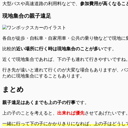
大型バスや高速道路の利用料などで、
参加費用が高くなるこ
現地集合の親子遠足
各自が徒歩・自転車・自家用車・公共の乗り物などで
現地に
比較的
近い場所に行く時は現地集合のことが多い
です。
近くで現地集合であれば、下の子も連れて行きやすいですね
行き先が遠いと連れて行くのが大変な場合もありますが、バ
ために現地集合にすることも
あります。
まとめ
親子遠足はあくまでも上の子の行事
です。
上の子のことを考えると、
出来れば優先
させてあげたいです
一緒に行って下の子にかかりきりになれば、上の子はどうし