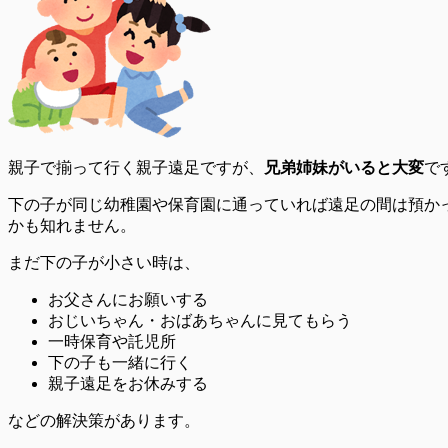
親子で揃って行く親子遠足ですが、
兄弟姉妹がいると大変
で
下の子が同じ幼稚園や保育園に通っていれば遠足の間は預か
かも知れません。
まだ下の子が小さい時は、
お父さんにお願いする
おじいちゃん・おばあちゃんに見てもらう
一時保育や託児所
下の子も一緒に行く
親子遠足をお休みする
などの解決策があります。