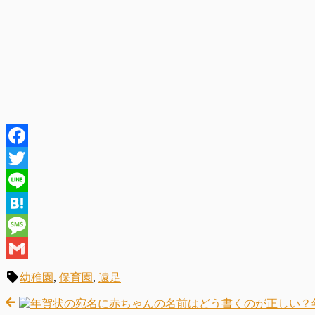
Facebook
Twitter
Line
Hatena
Message
Gmail
幼稚園
,
保育園
,
遠足