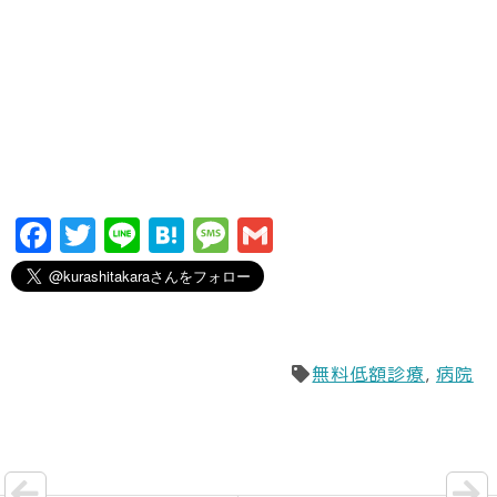
F
T
Li
H
M
G
a
w
n
a
e
m
c
it
e
t
s
ai
e
t
e
s
l
b
e
n
a
無料低額診療
,
病院
o
r
a
g
o
e
k