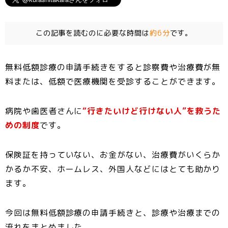
c
it
e
t
s
ai
e
t
e
s
l
この記事を読むのに必要な時間は
約6分
です。
b
e
n
a
o
r
a
g
無料低額診療の申請手続きをすると診察費や治療費が無
o
e
料または、低額で医療機関を受診することができます。
k
病院や歯医者さんに
“行きたいけど行けない人”を救うた
めの制度
です。
保険証を持っていない、お金がない、治療費がいくらか
かるか不安、ホームレス、外国人などにはとても助かり
ます。
今回は無料低額診療の申請手続きと、診療や治療までの
流れをまとめました。