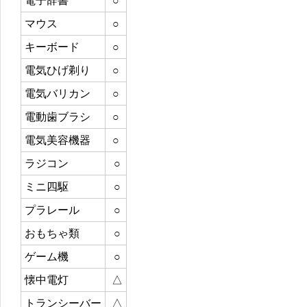
電子辞書
○
マウス
○
キーボード
○
電気ひげ剃り
○
電気バリカン
○
電動歯ブラシ
○
電気美容機器
○
ラジコン
○
ミニ四駆
○
プラレール
○
おもちゃ類
○
ゲーム機
○
懐中電灯
△
トランシーバー
△