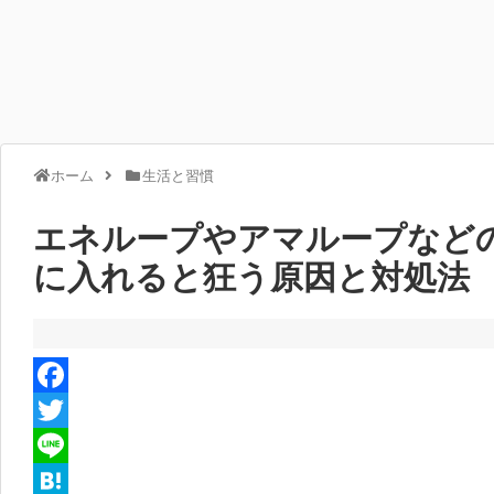
ホーム
生活と習慣
エネループやアマループなど
に入れると狂う原因と対処法
F
a
T
c
w
L