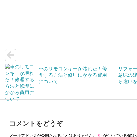
o
t
e
t
e
G
o
e
e
s
m
k
r
n
s
a
a
a
i
g
l
e
車のリモコンキーが壊れた！修
リフォ
理する方法と修理にかかる費用
意味の違
について
ら違い
コメントをどうぞ
メールアドレスが公開されることはありません。
※
が付いている欄は