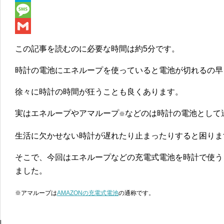
e
i
i
H
b
t
n
a
M
o
t
e
t
e
G
この記事を読むのに必要な時間は
約5分
です。
o
e
e
s
m
時計の電池にエネループを使っていると電池が切れるの早
k
r
n
s
a
a
a
i
徐々に時計の時間が狂うことも良くあります。
g
l
実はエネループやアマループ
などのは時計の電池として
※
e
生活に欠かせない時計が遅れたり止まったりすると困りま
そこで、今回はエネループなどの充電式電池を時計で使う
ました。
※アマループは
AMAZONの充電式電池
の通称です。