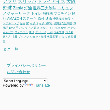
アプリ
スリッパ
ドライアイス
大阪
野球
Zenly
灯油
世界三大珍味
トリュフ
メジャーリーグ
トイレ
飛行機
プロテイン
軽
油
AMAZON
ステーキ
原付
通販
予防接種
値段
イ
ンフルエンザ
歴史
家
イチゴ
イチゴ狩り
標識交付証明書
車
検証
DVD
手
ハロウィン
胃痛
きなこ
くしゃみ
便名
バケツ
キャビア
フォアグラ
修理
デジカメ
分別
ゴキブリ
ゴミ箱
覚え方
旧暦
ブツブツ
ジェット燃料
名義変更
おなら
自販機
指
タグ一覧
プライバシーポリシー
お問い合わせ
Powered by
Translate