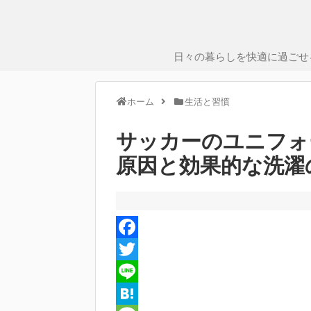
日々の暮らしを快適に過ごせ
ホーム
生活と習慣
サッカーのユニフォ
原因と効果的な洗濯
F
a
T
c
w
L