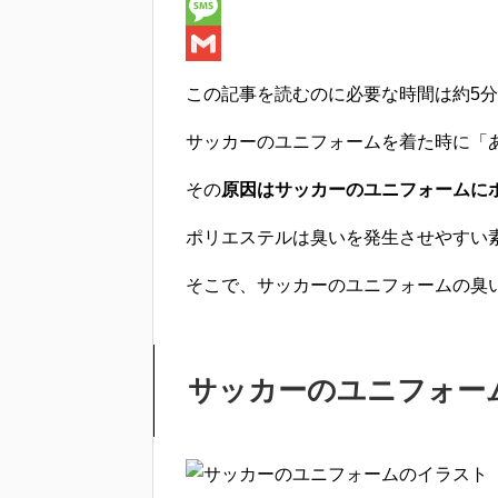
e
i
i
H
b
t
n
a
M
o
t
e
t
e
G
この記事を読むのに必要な時間は
約5分
o
e
e
s
m
サッカーのユニフォームを着た時に
「
k
r
n
s
a
a
a
i
その
原因はサッカーのユニフォームに
g
l
ポリエステルは臭いを発生させやすい
e
そこで、
サッカーのユニフォームの臭
サッカーのユニフォー