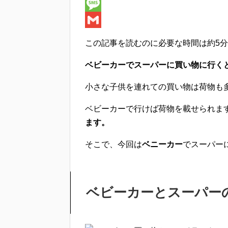
e
i
i
H
b
t
n
a
M
o
t
e
t
e
G
この記事を読むのに必要な時間は
約5分
o
e
e
s
m
ベビーカーでスーパーに買い物に行く
k
r
n
s
a
a
a
i
小さな子供を連れての買い物は荷物も
g
l
ベビーカーで行けば荷物を載せられま
e
ます。
そこで、今回は
ベニーカー
でスーパー
ベビーカーとスーパー