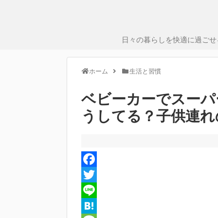
日々の暮らしを快適に過ごせ
ホーム
生活と習慣
ベビーカーでスーパ
うしてる？子供連れ
F
a
T
c
w
L