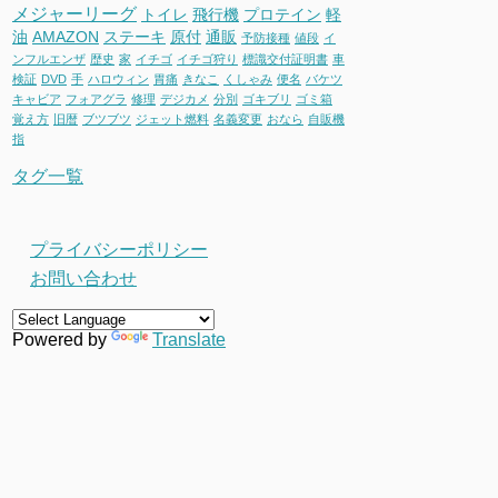
メジャーリーグ
トイレ
飛行機
プロテイン
軽
油
AMAZON
ステーキ
原付
通販
予防接種
値段
イ
ンフルエンザ
歴史
家
イチゴ
イチゴ狩り
標識交付証明書
車
検証
DVD
手
ハロウィン
胃痛
きなこ
くしゃみ
便名
バケツ
キャビア
フォアグラ
修理
デジカメ
分別
ゴキブリ
ゴミ箱
覚え方
旧暦
ブツブツ
ジェット燃料
名義変更
おなら
自販機
指
タグ一覧
プライバシーポリシー
お問い合わせ
Powered by
Translate