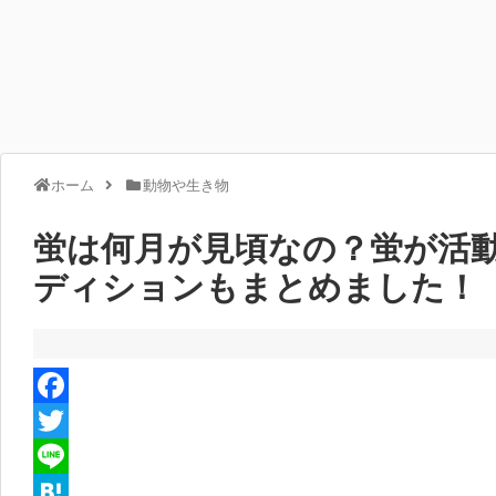
ホーム
動物や生き物
蛍は何月が見頃なの？蛍が活
ディションもまとめました！
F
a
T
c
w
L