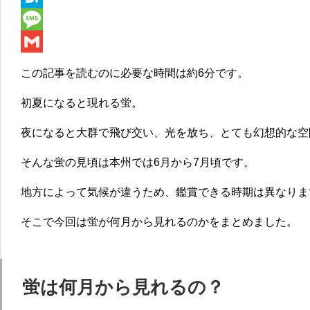
e
i
i
H
b
t
n
a
M
o
t
e
t
e
G
この記事を読むのに必要な時間は
約6分
です。
o
e
e
s
m
初夏になると現れる蛍。
k
r
n
s
a
a
a
i
夜になると大群で飛び交い、光を放ち、とても幻想的な空
g
l
そんな
蛍の見頃は本州では6月から7月頃
です。
e
地方によって気候が違うため、鑑賞できる時期は異なりま
そこで今回は蛍が何月から見れるのかをまとめました。
蛍は何月から見れるの？