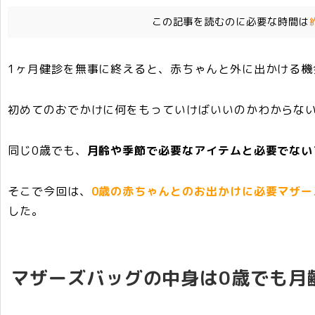
e
t
e
s
l
この記事を読むのに必要な時間は
b
e
n
a
o
r
a
g
1ヶ月健診を無事に終えると、赤ちゃんと外に出かける機
o
e
k
初めてのおでかけに何をもっていけばいいのかわからな
同じ0歳でも、
月齢や季節で必要なアイテムと必要でない
そこで今回は、
0歳の赤ちゃんとのお出かけに必要マザー
した。
マザーズバッグの中身は0歳でも月