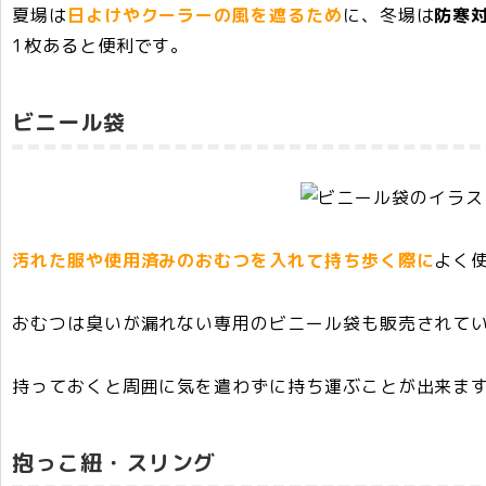
夏場は
日よけやクーラーの風を遮るため
に、冬場は
防寒
1枚あると便利です。
ビニール袋
汚れた服や使用済みのおむつを入れて持ち歩く際に
よく
おむつは臭いが漏れない専用のビニール袋も販売されて
持っておくと周囲に気を遣わずに持ち運ぶことが出来ま
抱っこ紐・スリング