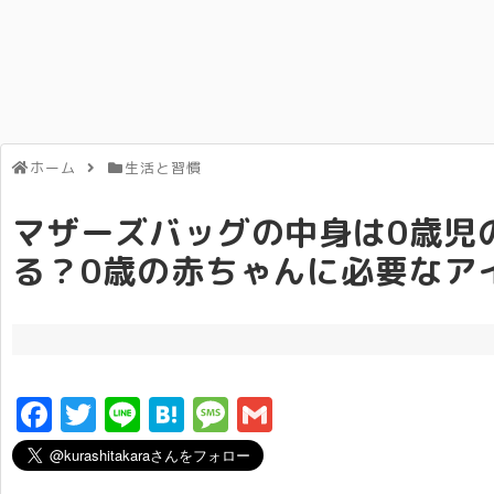
ホーム
生活と習慣
マザーズバッグの中身は0歳児
る？0歳の赤ちゃんに必要なア
F
T
Li
H
M
G
a
w
n
a
e
m
c
it
e
t
s
ai