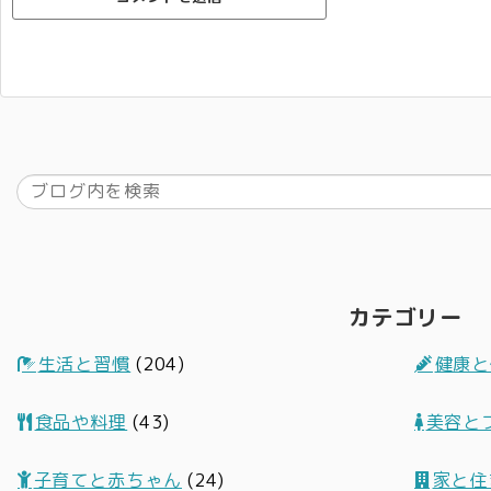
カテゴリー
生活と習慣
(204)
健康と
食品や料理
(43)
美容と
子育てと赤ちゃん
(24)
家と住