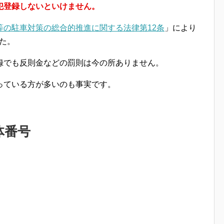
犯登録しないといけません。
等の駐車対策の総合的推進に関する法律第12条
」により
た。
録でも反則金などの罰則は今の所ありません
。
っている方が多いのも事実です。
体番号