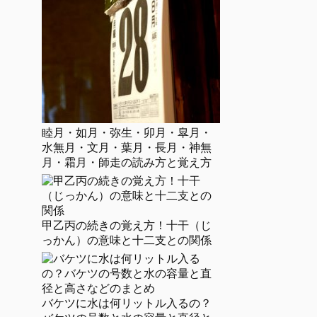
睦月・如月・弥生・卯月・皐月・
水無月・文月・葉月・長月・神無
月・霜月・師走の読み方と覚え方
甲乙丙の続きの覚え方！十干（じ
っかん）の意味と十二支との関係
バケツに水は何リットル入るの？