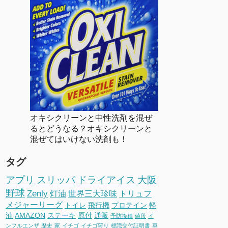
オキシクリーンと中性洗剤を混ぜ
るとどうなる？オキシクリーンと
混ぜてはいけない洗剤も！
タグ
アプリ
スリッパ
ドライアイス
大阪
野球
Zenly
灯油
世界三大珍味
トリュフ
メジャーリーグ
トイレ
飛行機
プロテイン
軽
油
AMAZON
ステーキ
原付
通販
予防接種
値段
イ
ンフルエンザ
歴史
家
イチゴ
イチゴ狩り
標識交付証明書
車