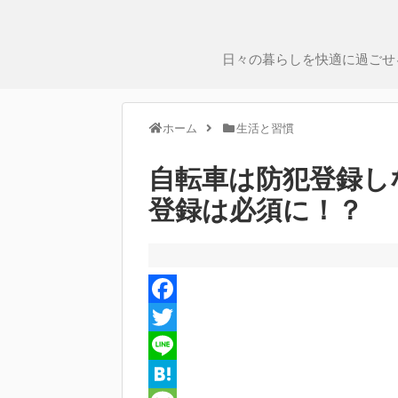
日々の暮らしを快適に過ごせ
ホーム
生活と習慣
自転車は防犯登録し
登録は必須に！？
F
a
T
c
w
L