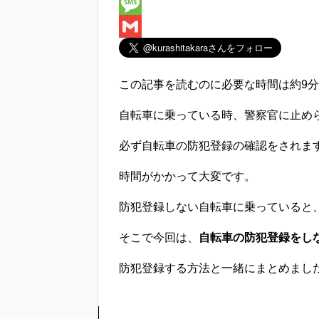
e
i
i
H
b
t
n
a
M
o
t
e
t
e
G
o
e
e
s
m
この記事を読むのに必要な時間は
約9分
k
r
n
s
a
自転車に乗っている時、警察官に止め
a
a
i
g
l
必ず自転車の防犯登録の確認
をされま
e
時間がかかって大変です。
防犯登録しない自転車に乗っていると
そこで今回は、
自転車の防犯登録をし
防犯登録する方法と一緒にまとめまし