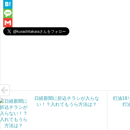
c
w
L
e
i
i
H
b
t
n
a
M
o
t
e
t
e
G
o
e
e
s
m
k
r
n
s
a
a
a
i
g
l
e
日経新聞に折込チラシが入らな
灯油1
い！？入れてもうら方法は？
灯