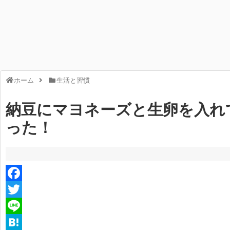
ホーム
生活と習慣
納豆にマヨネーズと生卵を入れ
った！
F
a
T
c
w
L