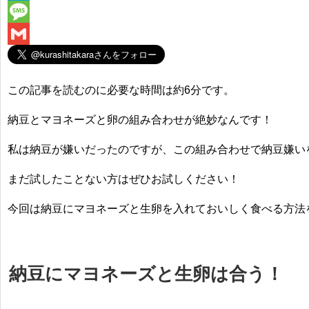
e
i
i
H
b
t
n
a
M
o
t
e
t
e
G
o
e
e
s
m
この記事を読むのに必要な時間は
約6分
です。
k
r
n
s
a
納豆とマヨネーズと卵の組み合わせが絶妙なんです！
a
a
i
g
l
私は納豆が嫌いだったのですが、
この組み合わせで納豆嫌い
e
まだ試したことない方はぜひお試しください！
今回は納豆にマヨネーズと生卵を入れておいしく食べる方法
納豆にマヨネーズと生卵は合う！