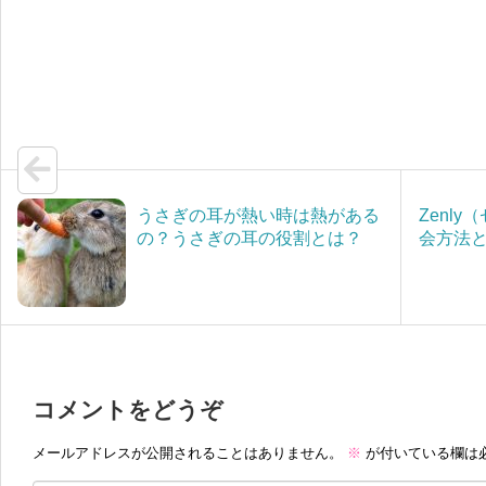
o
e
e
s
m
k
r
n
s
a
a
a
i
g
l
e
うさぎの耳が熱い時は熱がある
Zenl
の？うさぎの耳の役割とは？
会方法
コメントをどうぞ
メールアドレスが公開されることはありません。
※
が付いている欄は