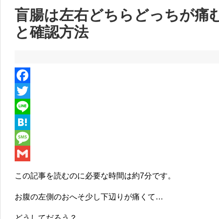
盲腸は左右どちらどっちが痛
と確認方法
F
a
T
c
w
L
e
i
i
H
b
t
n
a
M
o
t
e
t
e
G
この記事を読むのに必要な時間は
約7分
です。
o
e
e
s
m
お腹の左側のおへそ少し下辺りが痛くて…
k
r
n
s
a
a
a
i
どうしてだろう？