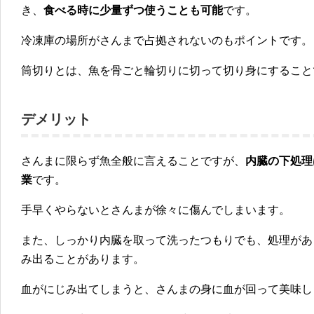
き、
食べる時に少量ずつ使うことも可能
です。
冷凍庫の場所がさんまで占拠されない
のもポイントです。
筒切りとは、魚を骨ごと輪切りに切って切り身にすること
デメリット
さんまに限らず魚全般に言えることですが、
内臓の下処理
業
です。
手早くやらないとさんまが徐々に傷んでしまいます。
また、しっかり内臓を取って洗ったつもりでも、
処理があ
み出ることが
あります。
血がにじみ出てしまうと、
さんまの身に血が回って美味し