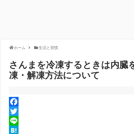
ホーム
生活と習慣
さんまを冷凍するときは内臓
凍・解凍方法について
F
a
T
c
w
L