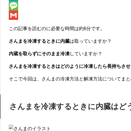
e
i
i
H
b
t
n
a
M
o
t
e
t
e
G
この記事を読むのに必要な時間は
約6分
です。
o
e
e
s
m
さんまを冷凍するときに内臓
は取っていますか？
k
r
n
s
a
a
a
i
内蔵を取らずにそのまま冷凍
していますか？
g
l
さんまを冷凍するときはどのように冷凍したら長持ちさせ
e
そこで今回は、さんまの冷凍方法と解凍方法についてまと
さんまを冷凍するときに内臓はど