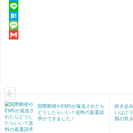
a
T
c
w
L
e
i
i
H
b
t
n
a
M
o
t
e
t
e
G
o
e
e
s
m
k
r
n
s
a
a
a
i
g
l
e
国際郵便やEMSが返送されたら
炊き込
どうしたらいい？送料の返還請
いはど
求ができました！
類の炊