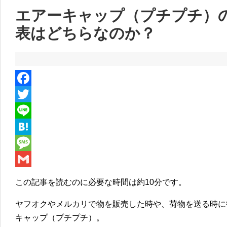
エアーキャップ（プチプチ）
表はどちらなのか？
F
a
T
c
w
L
e
i
i
H
b
t
n
a
M
o
t
e
t
e
G
この記事を読むのに必要な時間は
約10分
です。
o
e
e
s
m
ヤフオクやメルカリで物を販売した時や、荷物を送る時に
k
r
n
s
a
キャップ（プチプチ）。
a
a
i