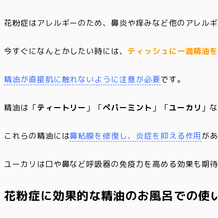
花粉症はアレルギーのため、鼻炎や痒みなど他のアレル
今すぐになんとかしたい時には、
ティッシュに一滴精油
精油が直接肌に触れないように注意が必要
です。
精油は「
ティートリー
」「
ペパーミント
」「
ユーカリ
」
これらの精油には
鼻粘膜を修復し、炎症を抑える作用
が
ユーカリは口や鼻など呼吸器の免疫力を高める効果も期
花粉症に効果的な精油のお風呂での使