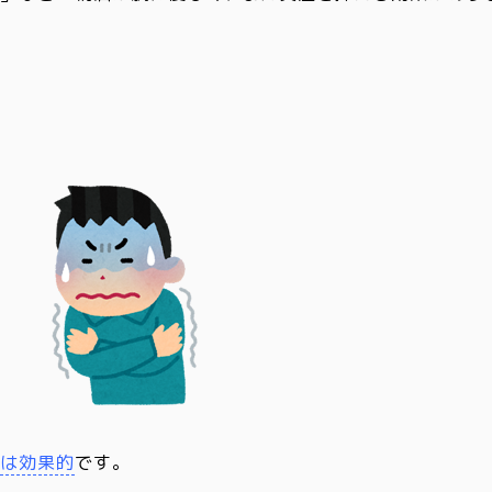
。
油は効果的
です。