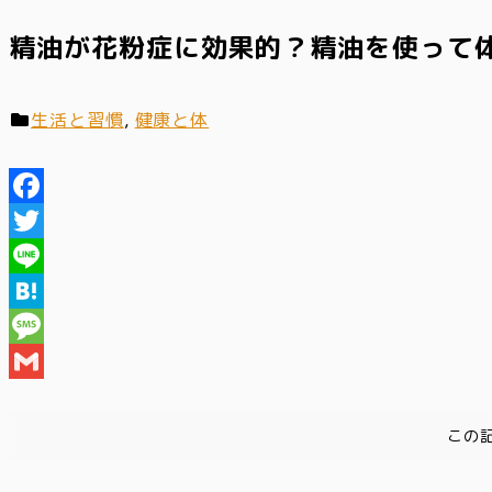
精油が花粉症に効果的？精油を使って
生活と習慣
,
健康と体
Facebook
Twitter
Line
Hatena
Message
Gmail
この