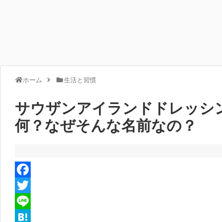
ホーム
生活と習慣
サウザンアイランドドレッシ
何？なぜそんな名前なの？
F
a
T
c
w
L