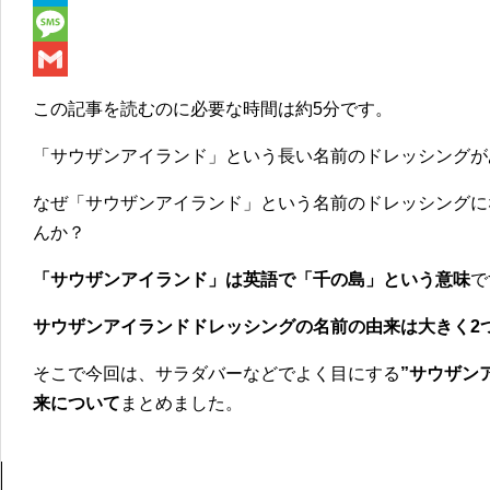
e
i
i
H
b
t
n
a
M
o
t
e
t
e
G
この記事を読むのに必要な時間は
約5分
です。
o
e
e
s
m
「サウザンアイランド」という長い名前のドレッシングが
k
r
n
s
a
a
a
i
なぜ「サウザンアイランド」という名前のドレッシングに
んか？
g
l
e
「サウザンアイランド」は英語で「千の島」という意味
で
サウザンアイランドドレッシングの名前の由来は大きく2
そこで今回は、サラダバーなどでよく目にする
”サウザン
来について
まとめました。