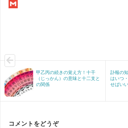
b
t
n
a
M
o
t
e
t
e
G
o
e
e
s
m
k
r
n
s
a
a
a
i
g
l
e
甲乙丙の続きの覚え方！十干
訃報の
（じっかん）の意味と十二支と
はいつ
の関係
せばい
コメントをどうぞ