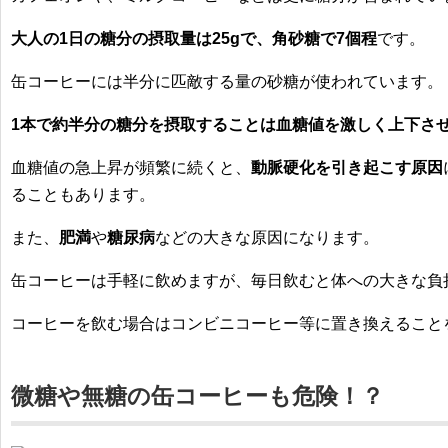
大人の1日の糖分の摂取量は25gで、角砂糖で7個程
です。
缶コーヒーには半分に匹敵する量の砂糖が
使われています。
1本で約半分の糖分を摂取することは血糖値を激しく上下さ
血糖値の急上昇が頻繁に続くと、
動脈硬化を引き起こす原因
ることもあります。
また、
肥満
や
糖尿病
などの大きな原因になります。
缶コーヒーは手軽に飲めますが、
毎日飲むと体への大きな負
コーヒーを飲む場合は
コンビニコーヒー等に置き換えること
微糖や無糖の缶コーヒーも危険！？