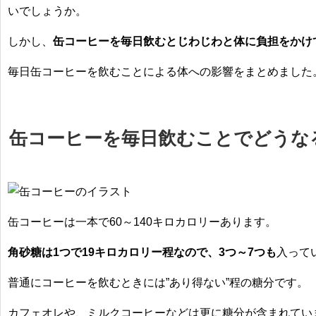
いでしょうか。
g
l
e
しかし、
缶コーヒーを毎日飲むとじわじわと体に負担をかけ
毎日缶コーヒーを飲むことによる体への影響をまとめました
缶コーヒーを毎日飲むことでどうな
缶コーヒーは一本で60～140キロカロリ
ーあります。
角砂糖は1つで19キロカロリー程なので、3つ～7つも
入って
普通にコーヒーを飲むときには”あり得ない”程の糖分です。
カフェオレや、ミルクコーヒーなどは更に糖分が含まれてい