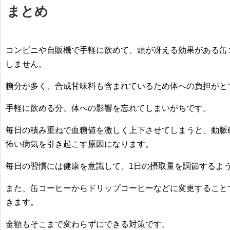
まとめ
コンビニや自販機で手軽に飲めて、頭が冴える効果がある
缶
しません
。
糖分が多く、合成甘味料も含まれているため体への負担がと
手軽に飲める分、体への影響を忘れてしまいがちです。
毎日の積み重ねで血糖値を激しく上下させてしまうと、動脈
怖い病気を引き起こす原因
になります。
毎日の習慣には健康を意識して、1日の摂取量を調節するよ
また、
缶コーヒーからドリップコーヒーなどに変更すること
きます。
金額もそこまで変わらずにできる対策です。