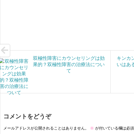
o
t
e
t
e
G
o
e
e
s
m
k
r
n
s
a
a
a
i
g
l
e
双極性障害にカウンセリングは効
キンカ
果的？双極性障害の治療法につい
いはあ
て
コメントをどうぞ
メールアドレスが公開されることはありません。
※
が付いている欄は必須