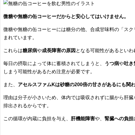
微糖や無糖の缶コーヒーだからと安心してはいけません。
微糖や無糖の缶コーヒーには糖分の他、
合成甘味料の「スク
まれています
。
これらは
糖尿病
や
成長障害の原因
となる可能性があるといわ
毎日の摂取によって体に蓄積されてしまうと、
うつ病
や
吐き
しまう可能性があるため注意が必要です。
また、
アセルスファムKは砂糖の200倍の甘さがあるにも関
理由は分子が小さいため、
体内では吸収されずに腸から肝臓
排出
されるからです。
この循環が
内蔵に負担
を与え、
肝機能障害
や、
腎臓への負担