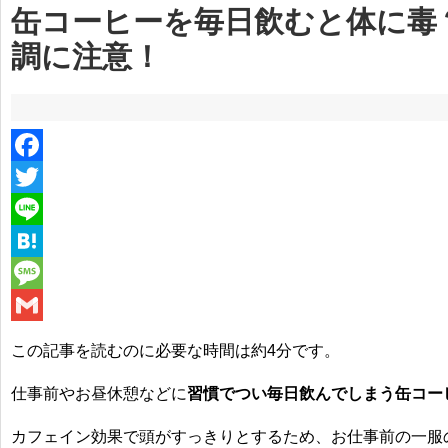
缶コーヒーを毎日飲むと体に毒
調に注意！
F
a
T
c
w
L
e
i
i
H
b
t
n
a
M
o
t
e
t
e
G
この記事を読むのに必要な時間は
約4分
です。
o
e
e
s
m
仕事前やお昼休憩などに
習慣でつい毎日飲んでしまう缶コー
k
r
n
s
a
a
a
i
カフェイン効果で頭がすっきりとするため、お仕事前の一服