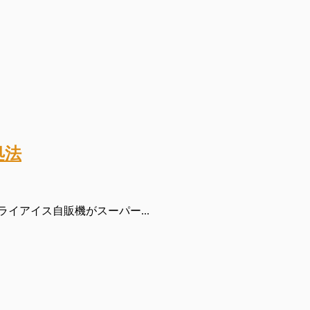
処法
イアイス自販機がスーパー...