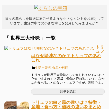
日々の暮らしを快適に過ごせるような小さなヒントをお届けして
います。生活の中での小さな幸せを発見してみませんか？
「 世界三大珍味 」一覧
トリ
ュフ
はなぜ珍味なのか？トリュフのあれ
これ
生活と習慣
,
食品や料理
トリュフが世界三大珍味として知られているのはご
存知ですよね！？ 高級で珍味と呼ばれていて、なか
なか食べることのないトリュフですが、近頃では...
記事を読む
トリュフの白と黒の違いは？特徴・
産地・食べ方・値段の違いをまとめ