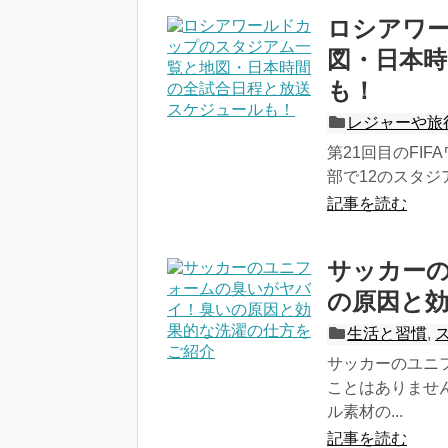
ロシアワ
図・日本
も！
レジャーや旅
第21回目のFI
部で12のスタジア
記事を読む
サッカー
の原因と
生活と習慣
,
サッカーのユニ
ことはありませ
ル素材の...
記事を読む