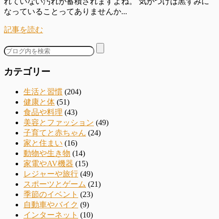
れていない汚れが蓄積されますよね。 気がつけば黒ずみに
なっていることってありませんか...
記事を読む
カテゴリー
生活と習慣
(204)
健康と体
(51)
食品や料理
(43)
美容とファッション
(49)
子育てと赤ちゃん
(24)
家と住まい
(16)
動物や生き物
(14)
家電やAV機器
(15)
レジャーや旅行
(49)
スポーツとゲーム
(21)
季節のイベント
(23)
自動車やバイク
(9)
インターネット
(10)