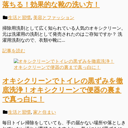
落ちる！効果的な靴の洗い方！
生活と習慣
,
美容とファッション
掃除用洗剤として広く知られている人気のオキシクリーン。
元は洗濯用の洗剤として発売されたのはご存知ですか？ 洗
濯用洗剤なので、衣類や靴に...
記事を読む
オキシクリーンでトイレの黒ずみを徹
底洗浄！オキシクリーンで便器の裏ま
で真っ白に！
生活と習慣
,
家と住まい
毎日トイレ掃除をしていても、手の届かない場所や落としき