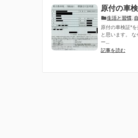
原付の車
生活と習慣
,
原付の車検証*
と思います。 
ー...
記事を読む