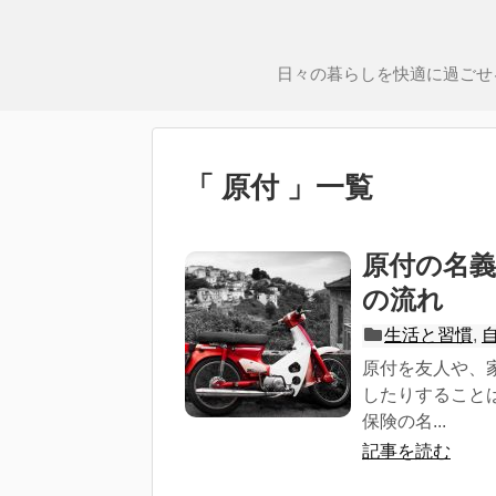
日々の暮らしを快適に過ごせ
「 原付 」一覧
原付の名
の流れ
生活と習慣
,
原付を友人や、
したりすること
保険の名...
記事を読む