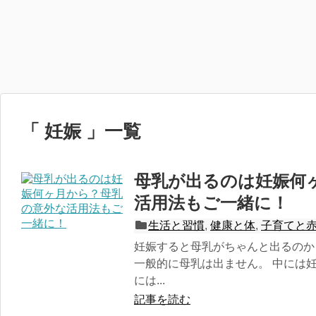
「 妊娠 」一覧
母乳が出るのは妊娠何
活用法もご一緒に！
生活と習慣
,
健康と体
,
子育てと
妊娠すると母乳がちゃんと出るのか
一般的に母乳は出ません。 中には
には...
記事を読む