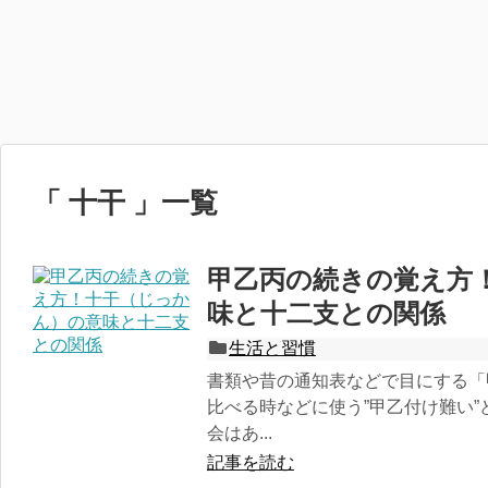
「 十干 」一覧
甲乙丙の続きの覚え方
味と十二支との関係
生活と習慣
書類や昔の通知表などで目にする「
比べる時などに使う”甲乙付け難い”
会はあ...
記事を読む