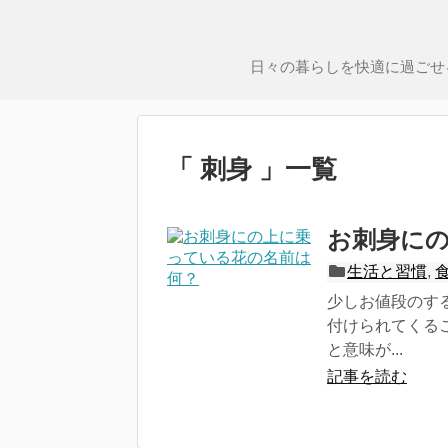
日々の暮らしを快適に過ごせ
「 刺身 」一覧
お刺身に
生活と習慣
,
少しお値段のす
付けられてくる
と意味が...
記事を読む