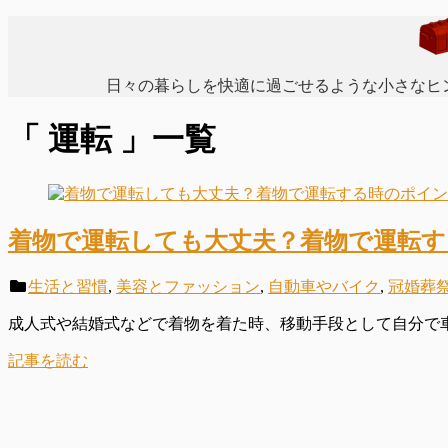
日々の暮らしを快適に過ごせるような小さなヒ
「 運転 」一覧
着物で運転しても大丈夫？着物で運転
生活と習慣
,
美容とファッション
,
自動車やバイク
,
冠婚葬
成人式や結婚式などで着物を着た時、移動手段として自分で車を
記事を読む