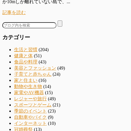
か10mしか離れていない島で、...
記事を読む
カテゴリー
生活と習慣
(204)
健康と体
(51)
食品や料理
(43)
美容とファッション
(49)
子育てと赤ちゃん
(24)
家と住まい
(16)
動物や生き物
(14)
家電やAV機器
(15)
レジャーや旅行
(49)
スポーツとゲーム
(21)
季節のイベント
(23)
自動車やバイク
(9)
インターネット
(10)
冠婚葬祭
(13)