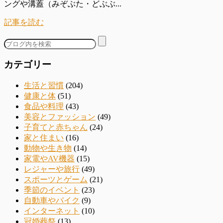
ングや溝蓋（みぞぶた・どぶぶ...
記事を読む
カテゴリー
生活と習慣
(204)
健康と体
(51)
食品や料理
(43)
美容とファッション
(49)
子育てと赤ちゃん
(24)
家と住まい
(16)
動物や生き物
(14)
家電やAV機器
(15)
レジャーや旅行
(49)
スポーツとゲーム
(21)
季節のイベント
(23)
自動車やバイク
(9)
インターネット
(10)
冠婚葬祭
(13)