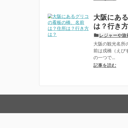
大阪にあ
は？行き
レジャーや旅
大阪の観光名所
前は戎橋（えび
の一つで...
記事を読む