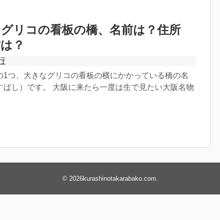
るグリコの看板の橋、名前は？住所
方は？
行
の1つ、大きなグリコの看板の横にかかっている橋の名
すばし）です。 大阪に来たら一度は生で見たい大阪名物
© 2026
kurashinotakarabako.com
.