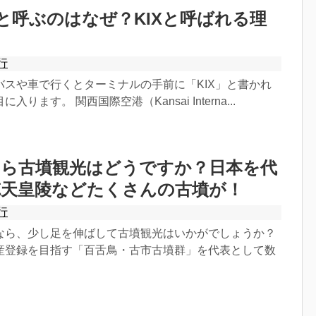
Xと呼ぶのはなぜ？KIXと呼ばれる理
行
バスや車で行くとターミナルの手前に「KIX」と書かれ
ります。 関西国際空港（Kansai Interna...
たら古墳観光はどうですか？日本を代
徳天皇陵などたくさんの古墳が！
行
なら、少し足を伸ばして古墳観光はいかがでしょうか？
産登録を目指す「百舌鳥・古市古墳群」を代表として数