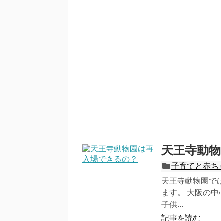
天王寺動
子育てと赤ち
天王寺動物園で
ます。 大阪の
子供...
記事を読む