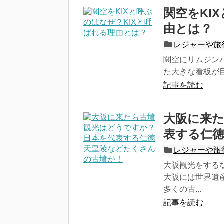
関空をKI
由とは？
レジャーや旅
関空にリムジン
た大きな看板が目に入
記事を読む
大阪に来
表する仁
レジャーや旅
大阪観光をする
大阪には世界遺
多くの古...
記事を読む