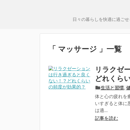
日々の暮らしを快適に過ごせ
「 マッサージ 」一覧
リラクゼ
どれくら
生活と習慣
,
体と心の疲れを
いすぎると体に
は適...
記事を読む