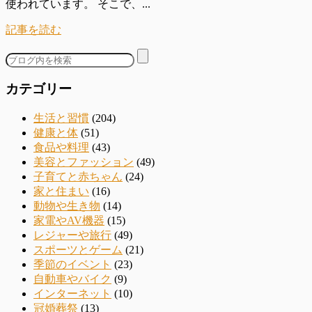
使われています。 そこで、...
記事を読む
カテゴリー
生活と習慣
(204)
健康と体
(51)
食品や料理
(43)
美容とファッション
(49)
子育てと赤ちゃん
(24)
家と住まい
(16)
動物や生き物
(14)
家電やAV機器
(15)
レジャーや旅行
(49)
スポーツとゲーム
(21)
季節のイベント
(23)
自動車やバイク
(9)
インターネット
(10)
冠婚葬祭
(13)