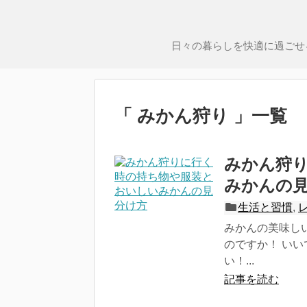
日々の暮らしを快適に過ごせ
「 みかん狩り 」一覧
みかん狩
みかんの
生活と習慣
,
みかんの美味し
のですか！ い
い！...
記事を読む