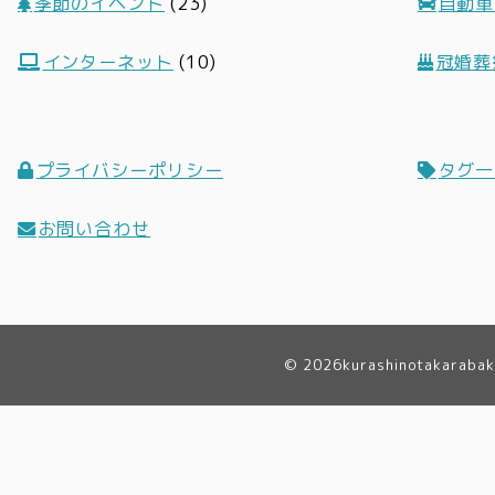
季節のイベント
(23)
自動車
インターネット
(10)
冠婚葬
プライバシーポリシー
タグ一
お問い合わせ
© 2026
kurashinotakaraba