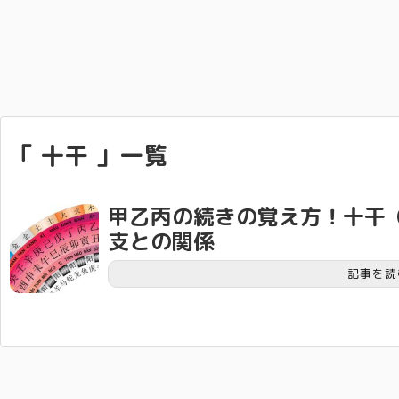
「 十干 」一覧
甲乙丙の続きの覚え方！十干
支との関係
記事を読