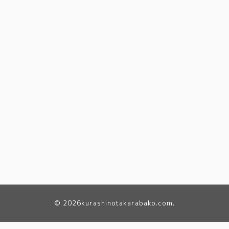
© 2026
kurashinotakarabako.com
.