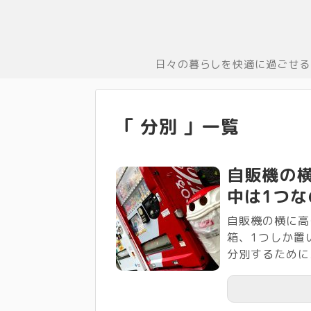
日々の暮らしを快適に過ごせる
「 分別 」一覧
自販機の
中は1つな
自販機の横に高
箱、1つしか置
分別するために2.